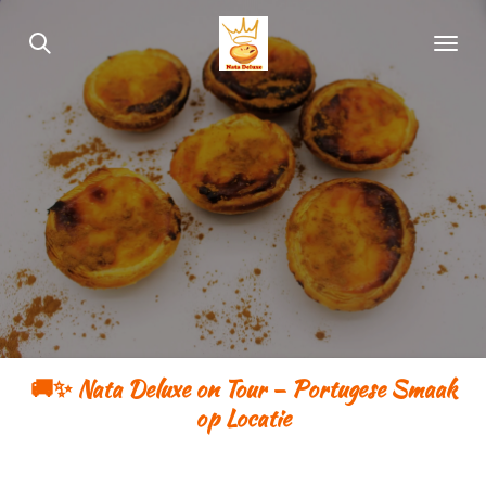
Ga
direct
naar
de
hoofdinhoud
🚚✨
Nata Deluxe on Tour – Portugese Smaak
op Locatie